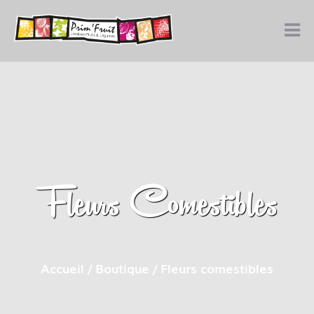
Fleurs Comestibles
Accueil
/
Boutique
/ Fleurs comestibles