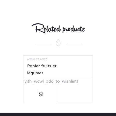
Related products
NON CLASSÉ
Panier fruits et
légumes
[yith_wcwl_add_to_wishlist]