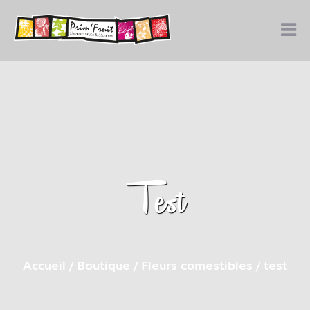
Test
Accueil
/
Boutique
/
Fleurs comestibles
/ test